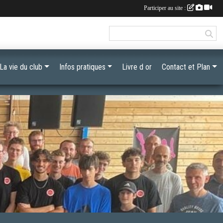
Participer au site :
La vie du club
Infos pratiques
Livre d or
Contact et Plan