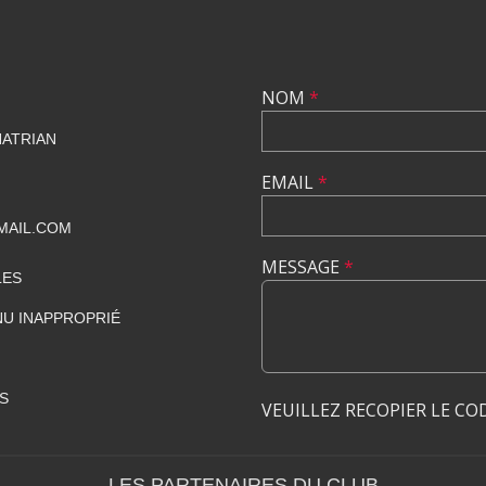
NOM
*
HATRIAN
EMAIL
*
MAIL.COM
MESSAGE
*
LES
U INAPPROPRIÉ
S
VEUILLEZ RECOPIER LE CO
LES PARTENAIRES DU CLUB