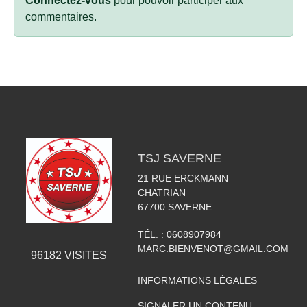
Connectez-vous
pour pouvoir participer aux
commentaires.
TSJ SAVERNE
21 RUE ERCKMANN
CHATRIAN
67700
SAVERNE
TÉL. :
0608907984
MARC.BIENVENOT@GMAIL.COM
96182
VISITES
INFORMATIONS LÉGALES
SIGNALER UN CONTENU