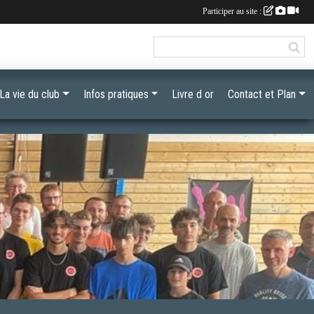
Participer au site :
La vie du club
Infos pratiques
Livre d or
Contact et Plan