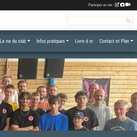
Participer au site :
La vie du club
Infos pratiques
Livre d or
Contact et Plan