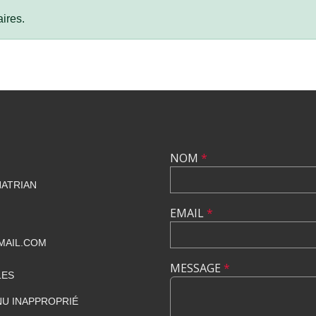
ires.
NOM
*
HATRIAN
EMAIL
*
MAIL.COM
MESSAGE
*
LES
U INAPPROPRIÉ